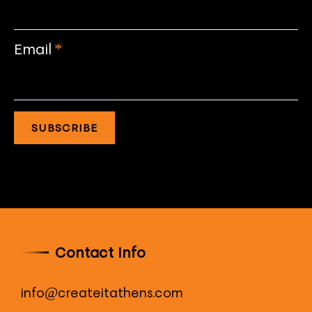
Email
*
SUBSCRIBE
Contact Info
info@createitathens.com